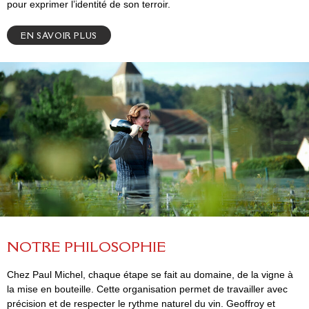
pour exprimer l’identité de son terroir.
EN SAVOIR PLUS
N
O
T
R
E
P
H
I
L
O
S
O
P
H
I
E
Chez Paul Michel, chaque étape se fait au domaine, de la vigne à
la mise en bouteille. Cette organisation permet de travailler avec
précision et de respecter le rythme naturel du vin. Geoffroy et