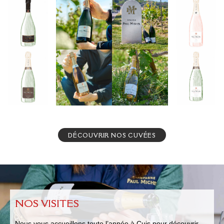
DÉCOUVRIR NOS CUVÉES
N
O
S
V
I
S
I
T
E
S
Nous vous accueillons toute l’année à Cuis pour découvrir