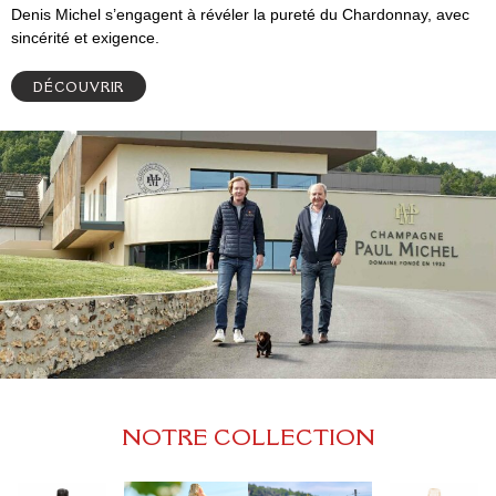
Denis Michel s’engagent à révéler la pureté du Chardonnay, avec
sincérité et exigence.
DÉCOUVRIR
N
O
T
R
E
C
O
L
L
E
C
T
I
O
N