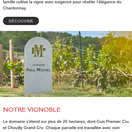
famille cultive la vigne avec exigence pour révéler l’élégance du
Chardonnay.
DÉCOUVRIR
N
O
T
R
E
V
I
G
N
O
B
L
E
Le domaine s’étend sur plus de 20 hectares, dont Cuis Premier Cru
et Chouilly Grand Cru. Chaque parcelle est travaillée avec soin