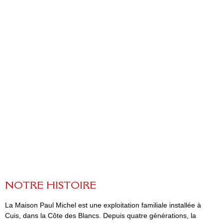
FR
EN
N
O
T
R
E
H
I
S
T
O
I
R
E
La Maison Paul Michel est une exploitation familiale installée à
Cuis, dans la Côte des Blancs. Depuis quatre générations, la